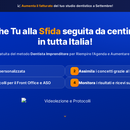
📈
Aumenta il fatturato
del tuo studio dentistico a Settembre!
he Tu alla
Sfida
seguita da centin
in tutta Italia!
ratuita del metodo
Dentista Imprenditore
per Riempire l'Agenda e Aumentare i
personalizzata
Assimila
i concetti grazie al
2
colli per il Front Office e ASO
Monitora
i risultati e ricevi
4
⌄