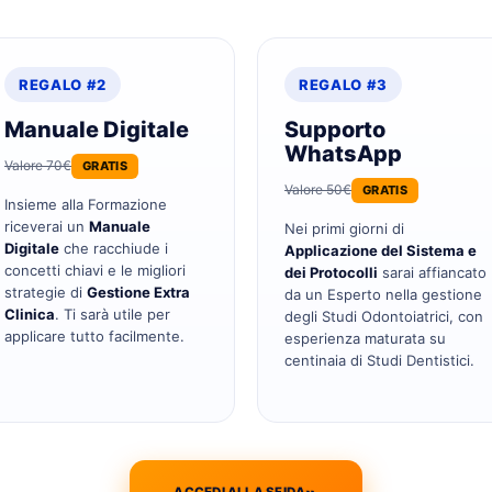
REGALO #2
REGALO #3
Manuale Digitale
Supporto
WhatsApp
Valore 70€
GRATIS
Valore 50€
GRATIS
Insieme alla Formazione
riceverai un
Manuale
Nei primi giorni di
Digitale
che racchiude i
Applicazione del Sistema e
concetti chiavi e le migliori
dei Protocolli
sarai affiancato
strategie di
Gestione Extra
da un Esperto nella gestione
Clinica
. Ti sarà utile per
degli Studi Odontoiatrici, con
applicare tutto facilmente.
esperienza maturata su
centinaia di Studi Dentistici.