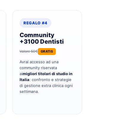
REGALO #4
Community
+3100 Dentisti
Valore 50€
GRATIS
Avrai accesso ad una
community riservata
ai
migliori titolari di studio in
Italia
: confronto e strategie
di gestione extra clinica ogni
settimana.