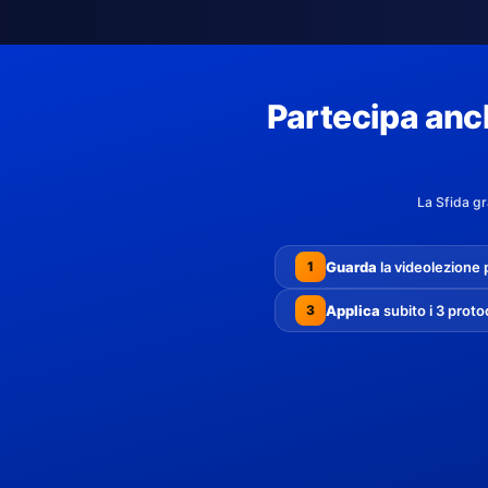
Partecipa anc
La Sfida g
Guarda
la videolezione 
1
Applica
subito i 3 proto
3